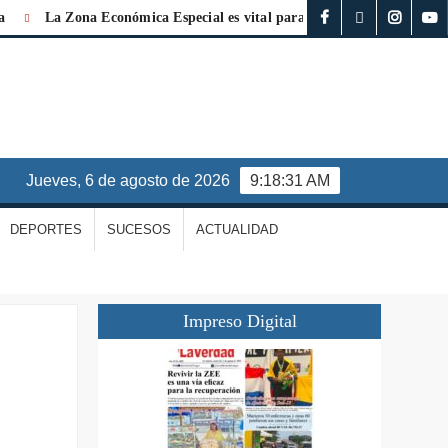
La Zona Económica Especial es vital para la reconstrucción de La Guai
jueves, 6 de agosto de 2026
9:18:32 AM
DEPORTES
SUCESOS
ACTUALIDAD
Impreso Digital