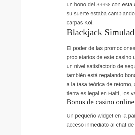
un bono del 399% con esta 
su suerte estaba cambiando.
carpas Koi.
Blackjack Simulad
El poder de las promociones 
propietarios de este casino 
un nivel satisfactorio de se
también está regalando bonos
a la tasa teórica de retorno,
tierra es legal en Haití, lo
Bonos de casino online 
Un pequeño widget en la par
acceso inmediato al chat de