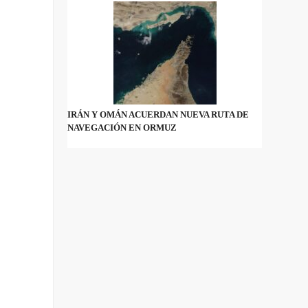
IRÁN Y OMÁN ACUERDAN NUEVA RUTA DE
NAVEGACIÓN EN ORMUZ