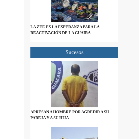
LA ZEE ES LA ESPERANZA PARA LA
REACTIVACIÓN DE LA GUAIRA
Sucesos
APRESAN A HOMBRE POR AGREDIR A SU
PAREJA Y A SU HIJA