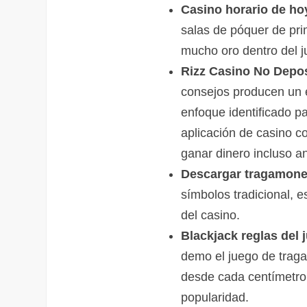
Casino horario de ho
salas de póquer de pri
mucho oro dentro del j
Rizz Casino No Depo
consejos producen un é
enfoque identificado pa
aplicación de casino c
ganar dinero incluso an
Descargar tragamon
símbolos tradicional, e
del casino.
Blackjack reglas del 
demo el juego de traga
desde cada centímetro 
popularidad.