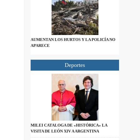
AUMENTAN LOS HURTOS Y LA POLICÍA NO
APARECE
Deportes
MILEI CATALOGA DE «HISTÓRICA» LA
VISITA DE LEÓN XIV A ARGENTINA