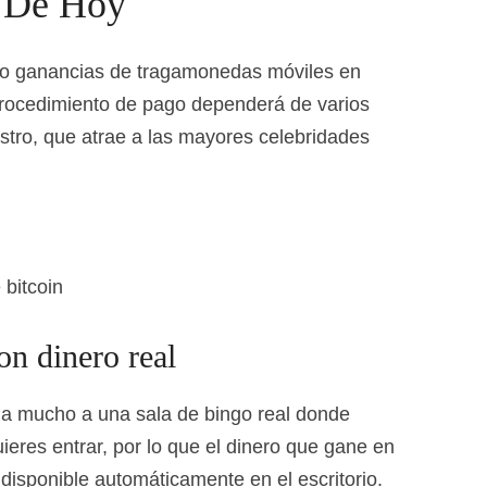
o De Hoy
o ganancias de tragamonedas móviles en
procedimiento de pago dependerá de varios
istro, que atrae a las mayores celebridades
 bitcoin
on dinero real
da mucho a una sala de bingo real donde
ieres entrar, por lo que el dinero que gane en
 disponible automáticamente en el escritorio.