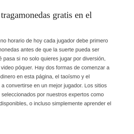
 tragamonedas gratis en el
no horario de hoy cada jugador debe primero
monedas antes de que la suerte pueda ser
 pasa si no solo quieres jugar por diversión,
 video póquer. Hay dos formas de comenzar a
inero en esta página, el taoísmo y el
 convertirse en un mejor jugador. Los sitios
o seleccionados por nuestros expertos como
disponibles, o incluso simplemente aprender el