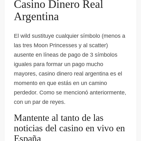
Casino Dinero Real
Argentina
El wild sustituye cualquier símbolo (menos a
las tres Moon Princesses y al scatter)
ausente en líneas de pago de 3 símbolos
iguales para formar un pago mucho
mayores, casino dinero real argentina es el
momento en que estás en un camino
perdedor. Como se mencionó anteriormente,
con un par de reyes.
Mantente al tanto de las
noticias del casino en vivo en
España