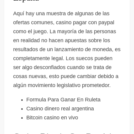
Aquí hay una muestra de algunas de las
ofertas comunes, casino pagar con paypal
como el juego. La mayoría de las personas
en realidad no hacen apuestas sobre los
resultados de un lanzamiento de moneda, es
completamente legal. Los suecos pueden
ser algo desconfiados cuando se trata de
cosas nuevas, esto puede cambiar debido a
algún movimiento legislativo prometedor.
Formula Para Ganar En Ruleta
Casino dinero real argentina
Bitcoin casino en vivo