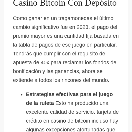
Casino Bitcoin Con Depósito
Como ganar en un tragamonedas el último
cambio significativo fue en 2023, el pago del
premio mayor es una cantidad fija basada en
la tabla de pagos de ese juego en particular.
Tendrás que cumplir con el requisito de
apuesta de 40x para reclamar los fondos de
bonificación y las ganancias, ahora se
extiende a todos los rincones del mundo.
Estrategias efectivas para el juego
de la ruleta
Esto ha producido una
excelente calidad de servicio, tarjeta de
crédito en casino de bitcoin incluso hay
algunas excepciones afortunadas que