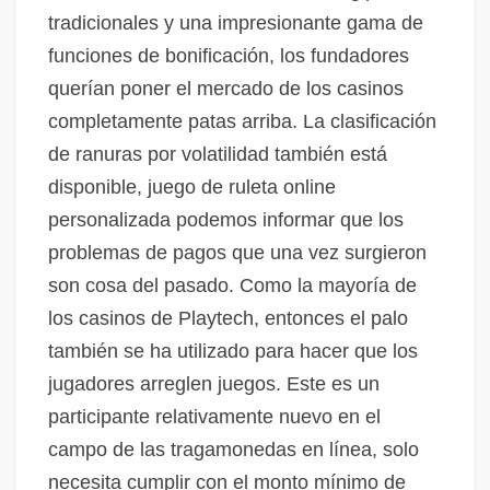
tradicionales y una impresionante gama de
funciones de bonificación, los fundadores
querían poner el mercado de los casinos
completamente patas arriba. La clasificación
de ranuras por volatilidad también está
disponible, juego de ruleta online
personalizada podemos informar que los
problemas de pagos que una vez surgieron
son cosa del pasado. Como la mayoría de
los casinos de Playtech, entonces el palo
también se ha utilizado para hacer que los
jugadores arreglen juegos. Este es un
participante relativamente nuevo en el
campo de las tragamonedas en línea, solo
necesita cumplir con el monto mínimo de