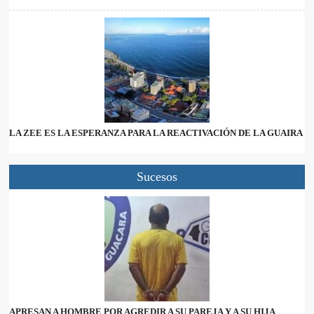
LA ZEE ES LA ESPERANZA PARA LA REACTIVACIÓN DE LA GUAIRA
Sucesos
APRESAN A HOMBRE POR AGREDIR A SU PAREJA Y A SU HIJA