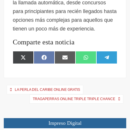
la llamada automática, desde concursos
para principiantes para recién llegados hasta
opciones más complejas para aquellos que
tienen un poco más de experiencia.
Comparte esta noticia
X
F
E
W
T
(
a
m
h
e
T
c
a
a
l
w
e
i
t
e
i
b
l
s
g
t
o
A
r
LA PERLA DEL CARIBE ONLINE GRATIS
t
o
p
a
e
k
p
m
TRAGAPERRAS ONLINE TRIPLE TRIPLE CHANCE
r
)
Impreso Digital