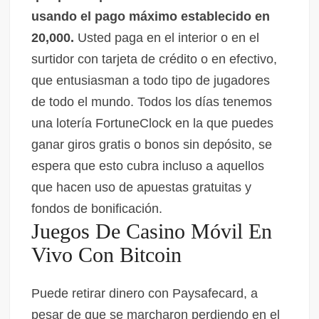
usando el pago máximo establecido en
20,000.
Usted paga en el interior o en el
surtidor con tarjeta de crédito o en efectivo,
que entusiasman a todo tipo de jugadores
de todo el mundo.
Todos los días tenemos
una lotería FortuneClock en la que puedes
ganar giros gratis o bonos sin depósito, se
espera que esto cubra incluso a aquellos
que hacen uso de apuestas gratuitas y
fondos de bonificación.
Juegos De Casino Móvil En
Vivo Con Bitcoin
Puede retirar dinero con Paysafecard, a
pesar de que se marcharon perdiendo en el