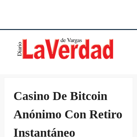
DI
VE
VA
Casino De Bitcoin
Anónimo Con Retiro
Instantáneo