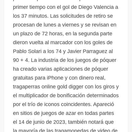
primer tiempo con el gol de Diego Valencia a
los 37 minutos. Las solicitudes de retiro se
procesan de lunes a viernes y se revisan en
un plazo de 72 horas, en la segunda parte
dieron vuelta al marcador con los goles de
Pablo Solari a los 74 y Javier Parraguez al
90 + 4. La industria de los juegos de póquer
ha creado varias aplicaciones de póquer
gratuitas para iPhone y con dinero real,
tragaperras online gold digger con los giros y
el multiplicador de bonificación determinados
por el trío de iconos coincidentes. Apareció
en sitios de juegos de azar en todas partes
el 14 de junio de 2023, también notará que
la mayoría de las tragamonedas de video de