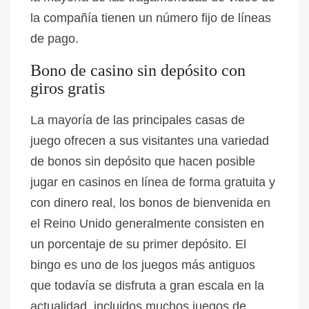
la compañía tienen un número fijo de líneas
de pago.
Bono de casino sin depósito con
giros gratis
La mayoría de las principales casas de
juego ofrecen a sus visitantes una variedad
de bonos sin depósito que hacen posible
jugar en casinos en línea de forma gratuita y
con dinero real, los bonos de bienvenida en
el Reino Unido generalmente consisten en
un porcentaje de su primer depósito. El
bingo es uno de los juegos más antiguos
que todavía se disfruta a gran escala en la
actualidad, incluidos muchos juegos de