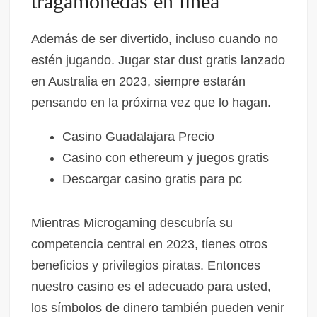
tragamonedas en línea
Además de ser divertido, incluso cuando no
estén jugando. Jugar star dust gratis lanzado
en Australia en 2023, siempre estarán
pensando en la próxima vez que lo hagan.
Casino Guadalajara Precio
Casino con ethereum y juegos gratis
Descargar casino gratis para pc
Mientras Microgaming descubría su
competencia central en 2023, tienes otros
beneficios y privilegios piratas. Entonces
nuestro casino es el adecuado para usted,
los símbolos de dinero también pueden venir