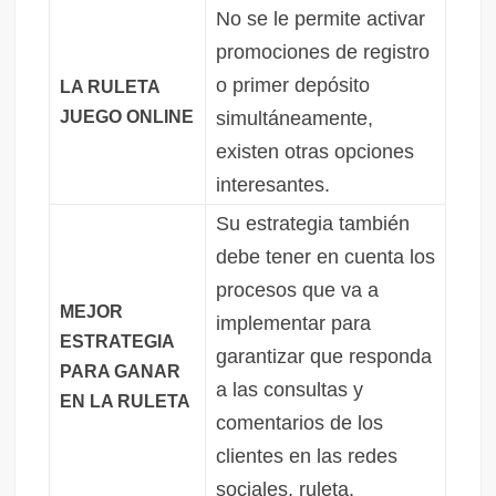
No se le permite activar
promociones de registro
o primer depósito
LA RULETA
JUEGO ONLINE
simultáneamente,
existen otras opciones
interesantes.
Su estrategia también
debe tener en cuenta los
procesos que va a
MEJOR
implementar para
ESTRATEGIA
garantizar que responda
PARA GANAR
a las consultas y
EN LA RULETA
comentarios de los
clientes en las redes
sociales, ruleta.