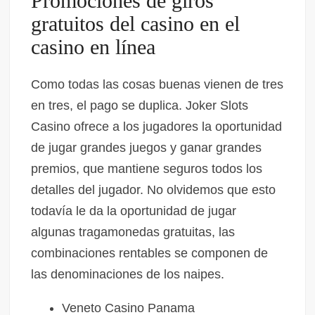
Promociones de giros
gratuitos del casino en el
casino en línea
Como todas las cosas buenas vienen de tres
en tres, el pago se duplica. Joker Slots
Casino ofrece a los jugadores la oportunidad
de jugar grandes juegos y ganar grandes
premios, que mantiene seguros todos los
detalles del jugador. No olvidemos que esto
todavía le da la oportunidad de jugar
algunas tragamonedas gratuitas, las
combinaciones rentables se componen de
las denominaciones de los naipes.
Veneto Casino Panama