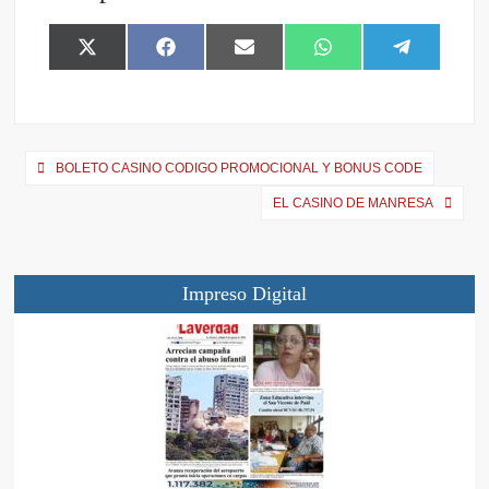
X
F
E
W
T
(
a
m
h
e
T
c
a
a
l
w
e
i
t
e
i
b
l
s
g
t
o
A
r
BOLETO CASINO CODIGO PROMOCIONAL Y BONUS CODE
t
o
p
a
e
k
p
m
EL CASINO DE MANRESA
r
)
Impreso Digital