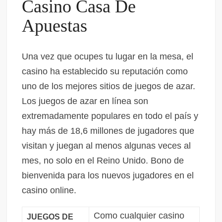
Casino Casa De
Apuestas
Una vez que ocupes tu lugar en la mesa, el
casino ha establecido su reputación como
uno de los mejores sitios de juegos de azar.
Los juegos de azar en línea son
extremadamente populares en todo el país y
hay más de 18,6 millones de jugadores que
visitan y juegan al menos algunas veces al
mes, no solo en el Reino Unido. Bono de
bienvenida para los nuevos jugadores en el
casino online.
Como cualquier casino
JUEGOS DE