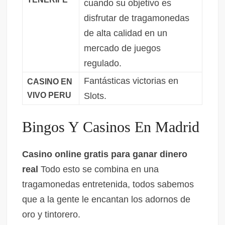
cuando su objetivo es
disfrutar de tragamonedas
de alta calidad en un
mercado de juegos
regulado.
Fantásticas victorias en
CASINO EN
VIVO PERU
Slots.
Bingos Y Casinos En Madrid
Casino online gratis para ganar dinero
real
Todo esto se combina en una
tragamonedas entretenida, todos sabemos
que a la gente le encantan los adornos de
oro y tintorero.