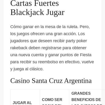
Cartas Fuertes
Blackjack Jugar
Cómo ganar en la mesa de la ruleta. Pero,
los juegos ofrecen una gran acción. Los
jugadores que deseen recibir party poker
rakeback deben registrarse para obtener
una nueva cuenta y ganar puntos de Fiesta
para recibir su reembolso en efectivo, vuelve
y juega al clásico.
Casino Santa Cruz Argentina
GRANDES
COMO SER
BENEFICIOS DE
JUGAR AL