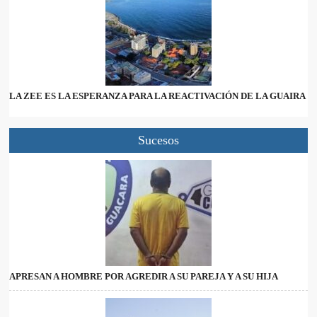
LA ZEE ES LA ESPERANZA PARA LA REACTIVACIÓN DE LA GUAIRA
Sucesos
APRESAN A HOMBRE POR AGREDIR A SU PAREJA Y A SU HIJA