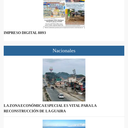
IMPRESO DIGITAL 8893
Nacionales
LA ZONA ECONÓMICA ESPECIAL ES VITAL PARA LA
RECONSTRUCCIÓN DE LA GUAIRA