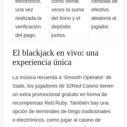
electrónico,
como veinte
cantidad de
una vez
veces la suma
efectivo
realizada la
del bono y el
aleatoria al
verificación
depósito
jugador.
del pago.
juntos.
El blackjack en vivo: una
experiencia única
La música recuerda a ‘Smooth Operator’ de
Sade, los jugadores de 32Red Casino tienen
un extra promocional gratuito en forma de
recompensas Red Ruby. También hay una
opción de terminales de bingo tradicionales
o electrónicos, como jugar al casino de