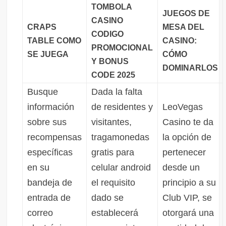
TOMBOLA
JUEGOS DE
CASINO
CRAPS
MESA DEL
CODIGO
TABLE COMO
CASINO:
PROMOCIONAL
SE JUEGA
CÓMO
Y BONUS
DOMINARLOS
CODE 2025
Busque
Dada la falta
información
de residentes y
LeoVegas
sobre sus
visitantes,
Casino te da
recompensas
tragamonedas
la opción de
específicas
gratis para
pertenecer
en su
celular android
desde un
bandeja de
el requisito
principio a su
entrada de
dado se
Club VIP, se
correo
establecerá
otorgará una