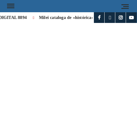
GITAL 8894
Milei cataloga de «histórica» la visita de León XIV 