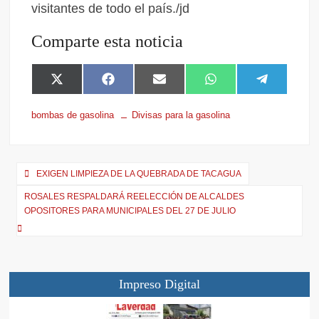
visitantes de todo el país./jd
Comparte esta noticia
X
F
E
W
T
(
a
m
h
e
T
c
a
a
l
bombas de gasolina
Divisas para la gasolina
w
e
i
t
e
i
b
l
s
g
t
o
A
r
t
o
p
a
e
k
p
m
EXIGEN LIMPIEZA DE LA QUEBRADA DE TACAGUA
r
ROSALES RESPALDARÁ REELECCIÓN DE ALCALDES
)
OPOSITORES PARA MUNICIPALES DEL 27 DE JULIO
Impreso Digital