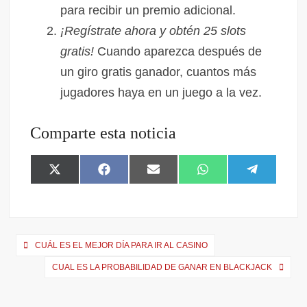
para recibir un premio adicional.
¡Regístrate ahora y obtén 25 slots
gratis!
Cuando aparezca después de
un giro gratis ganador, cuantos más
jugadores haya en un juego a la vez.
Comparte esta noticia
X
F
E
W
T
(
a
m
h
e
T
c
a
a
l
w
e
i
t
e
i
b
l
s
g
t
o
A
r
CUÁL ES EL MEJOR DÍA PARA IR AL CASINO
t
o
p
a
e
k
p
m
CUAL ES LA PROBABILIDAD DE GANAR EN BLACKJACK
r
)