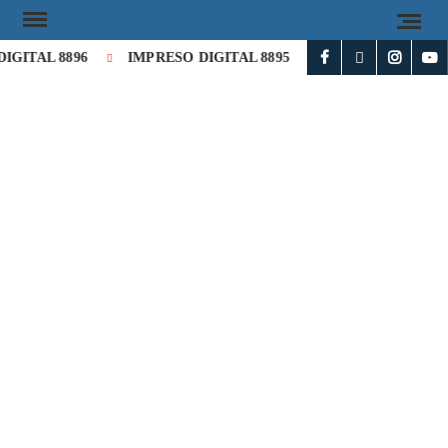
GITAL 8896
IMPRESO DIGITAL 8895
IMPRESO DIGITAL