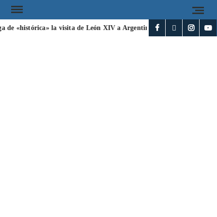
a de «histórica» la visita de León XIV a Argentina
Irán y Omán ac