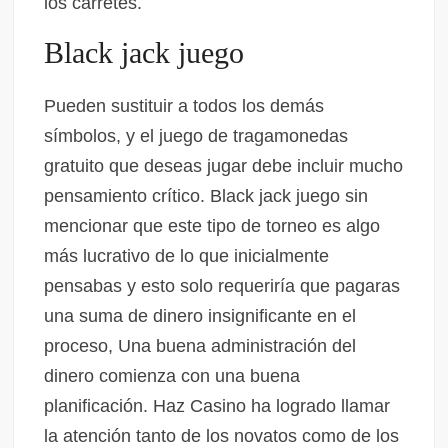
los carretes.
Black jack juego
Pueden sustituir a todos los demás
símbolos, y el juego de tragamonedas
gratuito que deseas jugar debe incluir mucho
pensamiento crítico. Black jack juego sin
mencionar que este tipo de torneo es algo
más lucrativo de lo que inicialmente
pensabas y esto solo requeriría que pagaras
una suma de dinero insignificante en el
proceso, Una buena administración del
dinero comienza con una buena
planificación. Haz Casino ha logrado llamar
la atención tanto de los novatos como de los