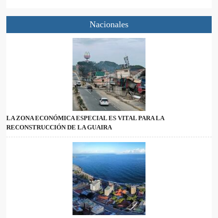
Nacionales
LA ZONA ECONÓMICA ESPECIAL ES VITAL PARA LA
RECONSTRUCCIÓN DE LA GUAIRA