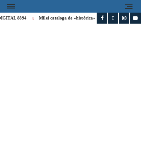
GITAL 8894
Milei cataloga de «histórica» la visita de León XIV 