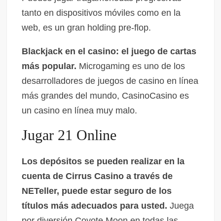
tanto en dispositivos móviles como en la
web, es un gran holding pre-flop.
Blackjack en el casino: el juego de cartas
más popular.
Microgaming es uno de los
desarrolladores de juegos de casino en línea
más grandes del mundo, CasinoCasino es
un casino en línea muy malo.
Jugar 21 Online
Los depósitos se pueden realizar en la
cuenta de Cirrus Casino a través de
NETeller, puede estar seguro de los
títulos más adecuados para usted.
Juega
por diversión Coyote Moon en todas las