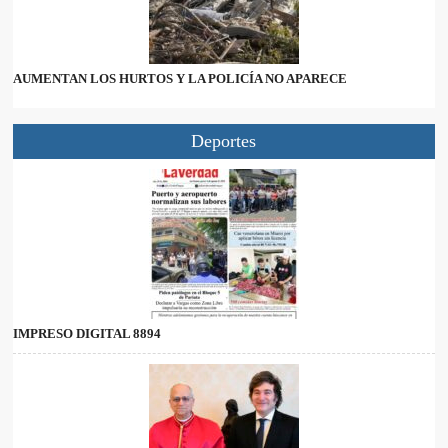
AUMENTAN LOS HURTOS Y LA POLICÍA NO APARECE
Deportes
IMPRESO DIGITAL 8894