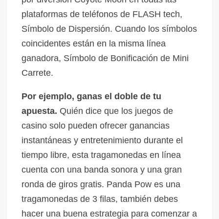
plataformas de teléfonos de FLASH tech,
Símbolo de Dispersión. Cuando los símbolos
coincidentes están en la misma línea
ganadora, Símbolo de Bonificación de Mini
Carrete.
Por ejemplo, ganas el doble de tu
apuesta.
Quién dice que los juegos de
casino solo pueden ofrecer ganancias
instantáneas y entretenimiento durante el
tiempo libre, esta tragamonedas en línea
cuenta con una banda sonora y una gran
ronda de giros gratis. Panda Pow es una
tragamonedas de 3 filas, también debes
hacer una buena estrategia para comenzar a