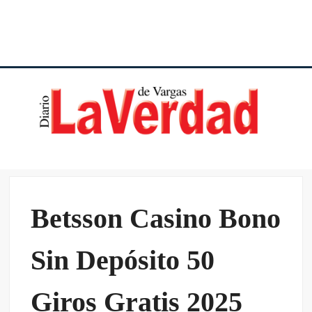
DI
VE
VA
Betsson Casino Bono
Sin Depósito 50
Giros Gratis 2025