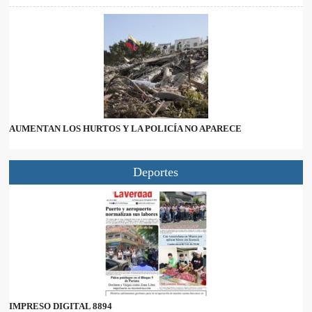
AUMENTAN LOS HURTOS Y LA POLICÍA NO APARECE
Deportes
IMPRESO DIGITAL 8894