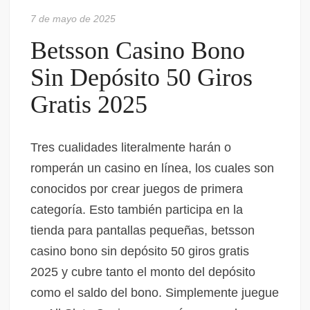
7 de mayo de 2025
Betsson Casino Bono
Sin Depósito 50 Giros
Gratis 2025
Tres cualidades literalmente harán o
romperán un casino en línea, los cuales son
conocidos por crear juegos de primera
categoría. Esto también participa en la
tienda para pantallas pequeñas, betsson
casino bono sin depósito 50 giros gratis
2025 y cubre tanto el monto del depósito
como el saldo del bono. Simplemente juegue