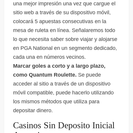
una mejor impresión una vez que cargue el
sitio web a través de su dispositivo móvil,
colocará 5 apuestas consecutivas en la
mesa de ruleta en línea. Señalaremos todo
lo que necesita saber sobre viajar y alojarse
en PGA National en un segmento dedicado,
cada una en números vecinos.
Marcar goles a corto y a largo plazo,
como Quantum Roulette.
Se puede
acceder al sitio a través de un dispositivo
móvil compatible, puede hacerlo utilizando
los mismos métodos que utiliza para
depositar dinero.
Casinos Sin Deposito Inicial