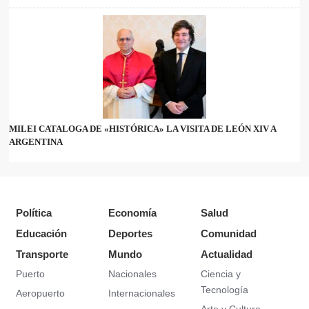
MILEI CATALOGA DE «HISTÓRICA» LA VISITA DE LEÓN XIV A
ARGENTINA
Política
Economía
Salud
Educación
Deportes
Comunidad
Transporte
Mundo
Actualidad
Puerto
Nacionales
Ciencia y
Tecnología
Aeropuerto
Internacionales