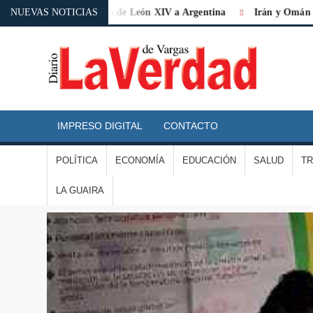
e «histórica» la visita de León XIV a Argentina
NUEVAS NOTICIAS
Irán y Omán acuer
D
L
IMPRESO DIGITAL
CONTACTO
V
POLÍTICA
ECONOMÍA
EDUCACIÓN
SALUD
T
D
LA GUAIRA
V