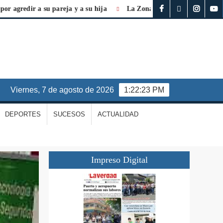
edir a su pareja y a su hija
La Zona Económica Especial es vital
viernes, 7 de agosto de 2026
1:22:24 PM
DEPORTES
SUCESOS
ACTUALIDAD
Impreso Digital