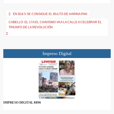
i
b
l
s
g
t
o
A
r
t
o
p
a
e
k
p
m
EN $18.5 SE CONSIGUE EL BULTO DE HARINA PAN
r
CABELLO: EL 17A EL CHAVISMO VA A LA CALLE A CELEBRAR EL
)
TRIUNFO DE LA REVOLUCIÓN
Impreso Digital
IMPRESO DIGITAL 8896