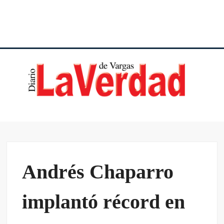
DI
VE
VA
Andrés Chaparro
implantó récord en