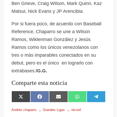
Ben Grieve, Craig Wilson, Mark Quinn, Kaz
Matsui, Nick Evans y JP Arencibia.
Por si fuera poco, de acuerdo con Baseball
Reference, Chaparro se une a Wilson
Ramos, Wiklenman González y Jesús
Ramos como los únicos venezolanos con
tres o más imparables conectados en su
debut, pero es el único en lograrlo con
extrabases.
/G.G.
Comparte esta noticia
X
F
E
W
T
(
a
m
h
e
T
c
a
a
l
Andrés chaparro
Grandes Ligas
récord
w
e
i
t
e