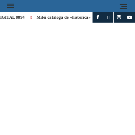
GITAL 8894
Milei cataloga de «histórica» la visita de León XIV a