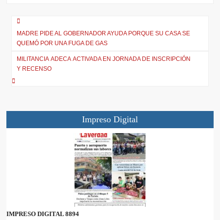
t
o
A
r
t
o
p
a
e
k
p
m
r
MADRE PIDE AL GOBERNADOR AYUDA PORQUE SU CASA SE
)
QUEMÓ POR UNA FUGA DE GAS
MILITANCIA ADECA ACTIVADA EN JORNADA DE INSCRIPCIÓN
Y RECENSO
Impreso Digital
IMPRESO DIGITAL 8894