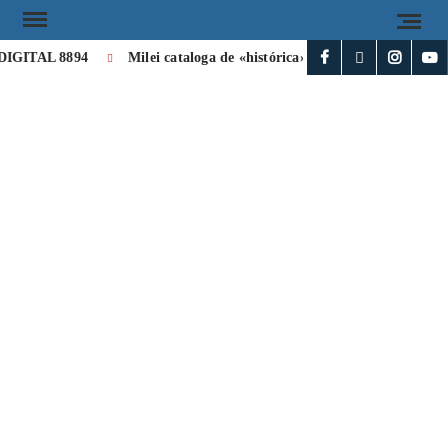
GITAL 8894
Milei cataloga de «histórica» la visita de León XIV 