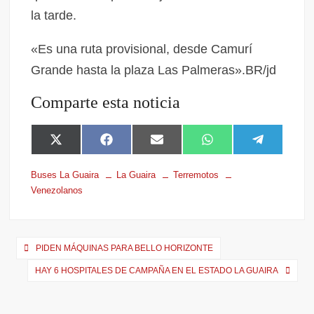
la tarde.
«Es una ruta provisional, desde Camurí
Grande hasta la plaza Las Palmeras».BR/jd
Comparte esta noticia
X
F
E
W
T
(
a
m
h
e
T
c
a
a
l
Buses La Guaira
La Guaira
Terremotos
w
e
i
t
e
Venezolanos
i
b
l
s
g
t
o
A
r
t
o
p
a
e
k
p
m
r
PIDEN MÁQUINAS PARA BELLO HORIZONTE
)
HAY 6 HOSPITALES DE CAMPAÑA EN EL ESTADO LA GUAIRA