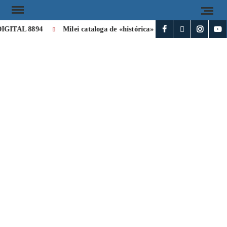
GITAL 8894
Milei cataloga de «histórica» la visita de León XIV a