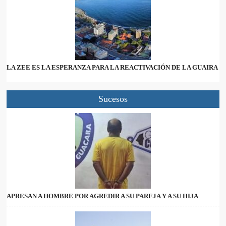
LA ZEE ES LA ESPERANZA PARA LA REACTIVACIÓN DE LA GUAIRA
Sucesos
APRESAN A HOMBRE POR AGREDIR A SU PAREJA Y A SU HIJA