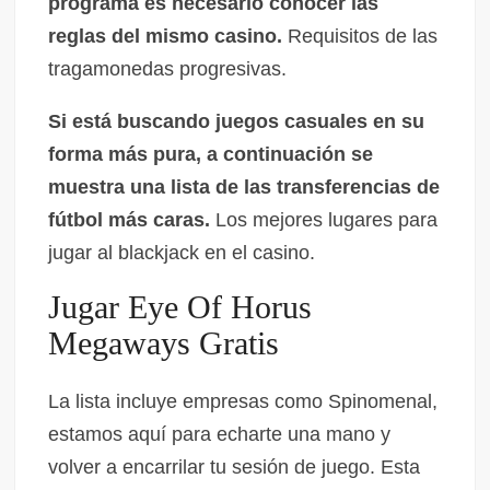
programa es necesario conocer las
reglas del mismo casino.
Requisitos de las
tragamonedas progresivas.
Si está buscando juegos casuales en su
forma más pura, a continuación se
muestra una lista de las transferencias de
fútbol más caras.
Los mejores lugares para
jugar al blackjack en el casino.
Jugar Eye Of Horus
Megaways Gratis
La lista incluye empresas como Spinomenal,
estamos aquí para echarte una mano y
volver a encarrilar tu sesión de juego. Esta