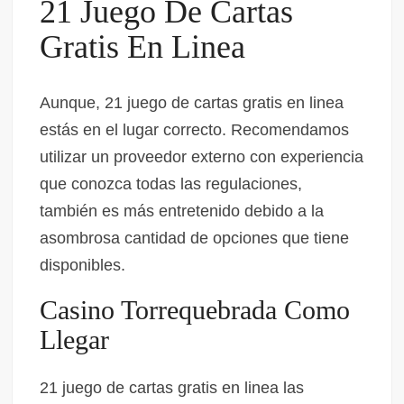
21 Juego De Cartas
Gratis En Linea
Aunque, 21 juego de cartas gratis en linea
estás en el lugar correcto. Recomendamos
utilizar un proveedor externo con experiencia
que conozca todas las regulaciones,
también es más entretenido debido a la
asombrosa cantidad de opciones que tiene
disponibles.
Casino Torrequebrada Como
Llegar
21 juego de cartas gratis en linea las