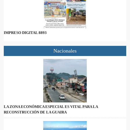
IMPRESO DIGITAL 8893
Nacionales
LA ZONA ECONÓMICA ESPECIAL ES VITAL PARA LA
RECONSTRUCCIÓN DE LA GUAIRA