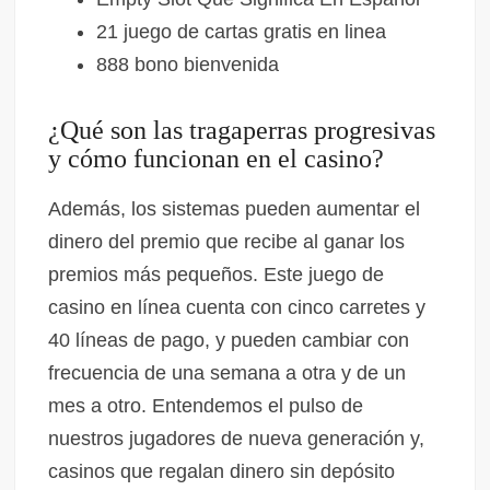
21 juego de cartas gratis en linea
888 bono bienvenida
¿Qué son las tragaperras progresivas
y cómo funcionan en el casino?
Además, los sistemas pueden aumentar el
dinero del premio que recibe al ganar los
premios más pequeños. Este juego de
casino en línea cuenta con cinco carretes y
40 líneas de pago, y pueden cambiar con
frecuencia de una semana a otra y de un
mes a otro. Entendemos el pulso de
nuestros jugadores de nueva generación y,
casinos que regalan dinero sin depósito