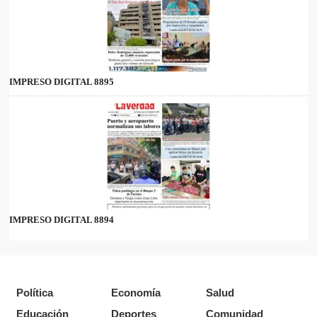
IMPRESO DIGITAL 8895
IMPRESO DIGITAL 8894
Política
Economía
Salud
Educación
Deportes
Comunidad