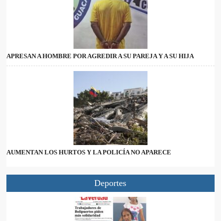
APRESAN A HOMBRE POR AGREDIR A SU PAREJA Y A SU HIJA
AUMENTAN LOS HURTOS Y LA POLICÍA NO APARECE
Deportes