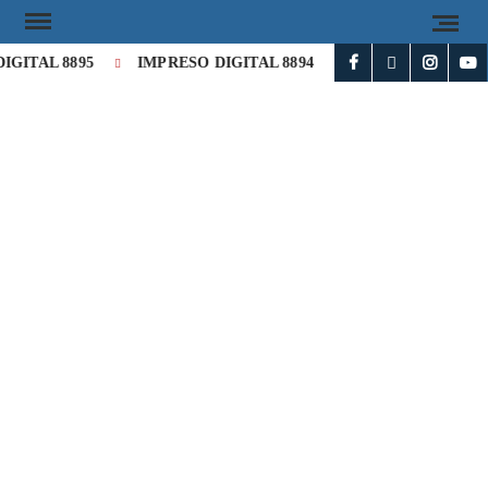
GITAL 8895
IMPRESO DIGITAL 8894
Milei cataloga de «h