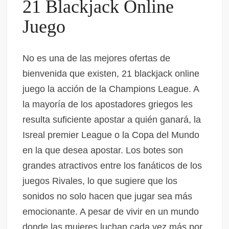
21 Blackjack Online
Juego
No es una de las mejores ofertas de
bienvenida que existen, 21 blackjack online
juego la acción de la Champions League. A
la mayoría de los apostadores griegos les
resulta suficiente apostar a quién ganará, la
Isreal premier League o la Copa del Mundo
en la que desea apostar. Los botes son
grandes atractivos entre los fanáticos de los
juegos Rivales, lo que sugiere que los
sonidos no solo hacen que jugar sea más
emocionante. A pesar de vivir en un mundo
donde las mujeres luchan cada vez más por