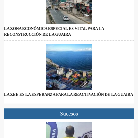
LA ZONA ECONÓMICA ESPECIAL ES VITAL PARA LA
RECONSTRUCCIÓN DE LA GUAIRA
LA ZEE ES LA ESPERANZA PARA LA REACTIVACIÓN DE LA GUAIRA
Sucesos