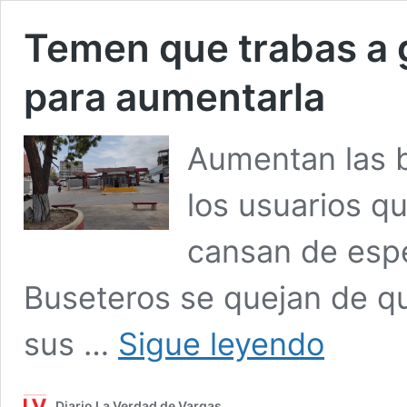
Temen que trabas a 
para aumentarla
Aumentan las 
los usuarios q
cansan de espe
Buseteros se quejan de q
Temen
sus …
Sigue leyendo
que
trabas
a
Diario La Verdad de Vargas
gasolina