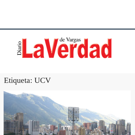
DI
VE
Etiqueta:
UCV
VA