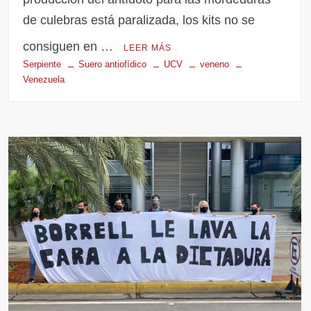
de culebras está paralizada, los kits no se
consiguen en …
LEER MÁS
Serpiente
Suero antiofídico
UCV
veneno
Venezuela