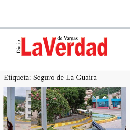
DI
VE
Etiqueta:
Seguro de La Guaira
VA