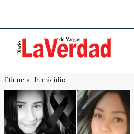
DI
VE
Etiqueta:
Femicidio
VA