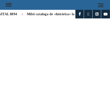
L 8894
Milei cataloga de «histórica» la visita de León XIV a Arge