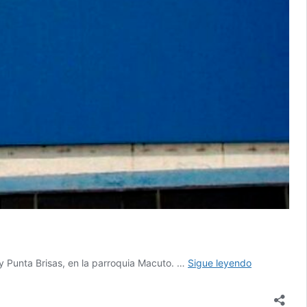
En
o y Punta Brisas, en la parroquia Macuto. …
Sigue leyendo
Macuto
denuncian
fallas