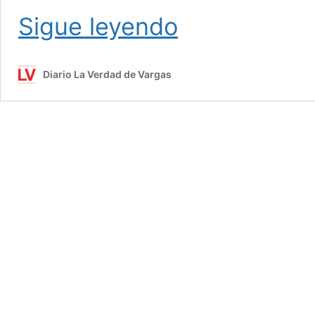
Conppa de Caraballeda donó
Sigue leyendo
500
kilos
de
Diario La Verdad de Vargas
pescado
a
Las
Tejerías